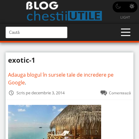
LIGHT
C
a
C
a
u
u
t
t
ă
exotic-1
î
ă
n
S
î
i
Adauga blogul în sursele tale de incredere pe
t
n
e
Google
.
s
i
Scris pe decembrie 3, 2014
Comentează
t
e