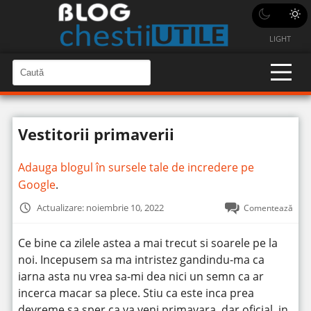
LIGHT
C
a
C
a
u
u
t
t
ă
Vestitorii primaverii
î
ă
n
S
î
i
Adauga blogul în sursele tale de incredere pe
t
n
e
Google
.
s
i
Actualizare: noiembrie 10, 2022
Comentează
t
e
Ce bine ca zilele astea a mai trecut si soarele pe la
noi. Incepusem sa ma intristez gandindu-ma ca
iarna asta nu vrea sa-mi dea nici un semn ca ar
incerca macar sa plece.
Stiu ca este inca prea
devreme sa sper ca va veni primavara, dar oficial, in