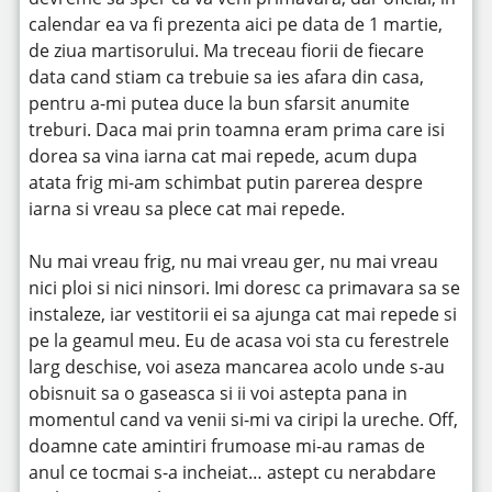
calendar ea va fi prezenta aici pe data de 1 martie,
de ziua martisorului. Ma treceau fiorii de fiecare
data cand stiam ca trebuie sa ies afara din casa,
pentru a-mi putea duce la bun sfarsit anumite
treburi. Daca mai prin toamna eram prima care isi
dorea sa vina iarna cat mai repede, acum dupa
atata frig mi-am schimbat putin parerea despre
iarna si vreau sa plece cat mai repede.
Nu mai vreau frig, nu mai vreau ger, nu mai vreau
nici ploi si nici ninsori. Imi doresc ca primavara sa se
instaleze, iar vestitorii ei sa ajunga cat mai repede si
pe la geamul meu. Eu de acasa voi sta cu ferestrele
larg deschise, voi aseza mancarea acolo unde s-au
obisnuit sa o gaseasca si ii voi astepta pana in
momentul cand va venii si-mi va ciripi la ureche. Off,
doamne cate amintiri frumoase mi-au ramas de
anul ce tocmai s-a incheiat… astept cu nerabdare