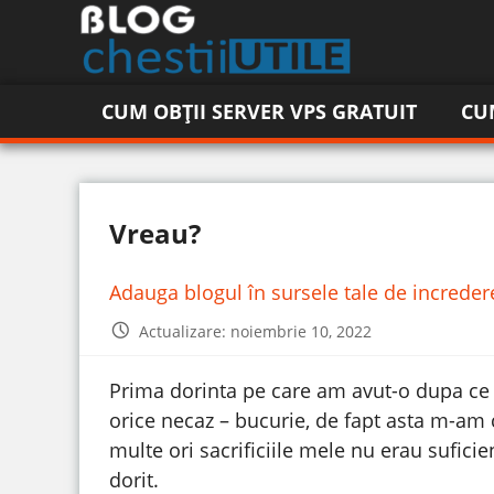
CUM OBȚII SERVER VPS GRATUIT
CU
Vreau?
Adauga blogul în sursele tale de increde
Actualizare: noiembrie 10, 2022
Prima dorinta pe care am avut-o dupa ce 
orice necaz – bucurie,
de fapt asta m-am c
multe ori sacrificiile mele nu erau suficie
dorit.