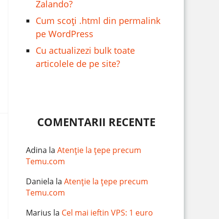
Zalando?
Cum scoți .html din permalink
pe WordPress
Cu actualizezi bulk toate
articolele de pe site?
COMENTARII RECENTE
Adina
la
Atenție la țepe precum
Temu.com
Daniela
la
Atenție la țepe precum
Temu.com
Marius
la
Cel mai ieftin VPS: 1 euro