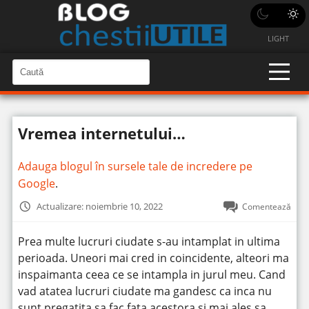
LIGHT
C
a
C
a
u
u
t
t
ă
Vremea internetului…
î
ă
n
S
î
i
Adauga blogul în sursele tale de incredere pe
t
n
e
Google
.
s
i
Actualizare: noiembrie 10, 2022
Comentează
t
e
Prea multe lucruri ciudate s-au intamplat in ultima
perioada.
Uneori mai cred in coincidente, alteori ma
inspaimanta ceea ce se intampla in jurul meu. Cand
vad atatea lucruri ciudate ma gandesc ca inca nu
sunt pregatita sa fac fata acestora si mai ales sa