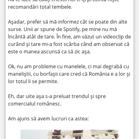
recomandări total tembele.
Așadar, prefer să mă informez cât se poate din alte
surse. Unii ar spune de Spotify, pe mine nu mă
încântă atât de tare. În fine, am văzut un videoclip de
curând și tare mi-a fost scârba când am observat că
este o manea ascunsă ca să zic așa.
Ok, nu am probleme cu manelele, ci mai degrabă cu
maneliștii, cu borfașii care cred că România e a lor și
lor totul li se permite.
Eh, dar uite așa s-a preluat trendul și spre
comercialul românesc.
Am ajuns să avem lucruri ca astea: