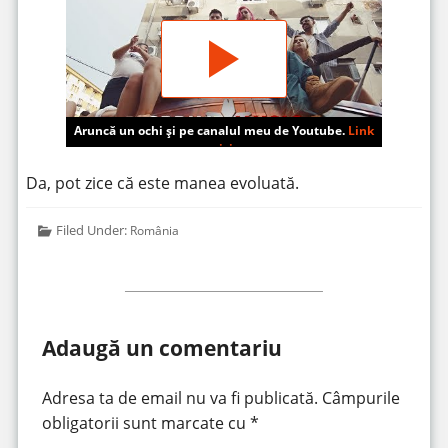
Aruncă un ochi și pe canalul meu de Youtube.
Link
aici
.
Da, pot zice că este manea evoluată.
Filed Under:
România
Adaugă un comentariu
Adresa ta de email nu va fi publicată.
Câmpurile
obligatorii sunt marcate cu
*