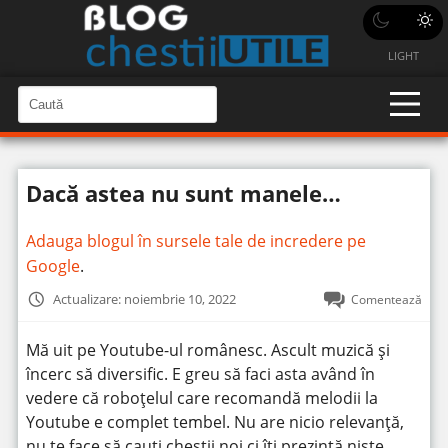
LIGHT
C
a
C
a
u
u
t
t
ă
Dacă astea nu sunt manele…
î
ă
n
S
î
i
Adauga blogul în sursele tale de incredere pe
t
n
e
Google
.
s
i
Actualizare: noiembrie 10, 2022
Comentează
t
e
Mă uit pe Youtube-ul românesc. Ascult muzică și
încerc să diversific. E greu să faci asta având în
vedere că roboțelul care recomandă melodii la
Youtube e complet tembel. Nu are nicio relevanță,
nu te face să cauți chestii noi ci îți prezintă niște