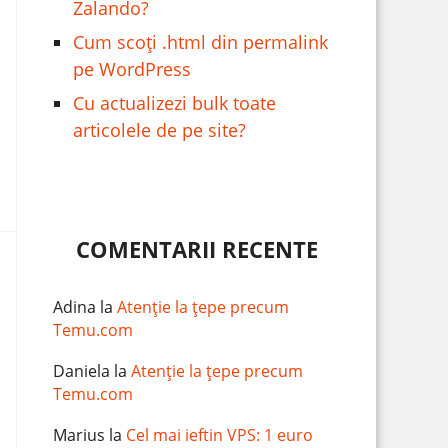
Zalando?
Cum scoți .html din permalink
pe WordPress
Cu actualizezi bulk toate
articolele de pe site?
COMENTARII RECENTE
Adina
la
Atenție la țepe precum
Temu.com
Daniela
la
Atenție la țepe precum
Temu.com
Marius
la
Cel mai ieftin VPS: 1 euro