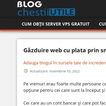
CUM OBȚII SERVER VPS GRATUIT
CU
Găzduire web cu plata prin s
Adauga blogul în sursele tale de increde
Actualizare: noiembrie 10, 2022
Pe vremuri erau foarte multe persoane ce
opțiune pentru cei care sunt la început și
Cei care au un cont bancar și care pot face