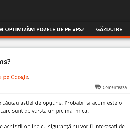
M OPTIMIZĂM POZELE DE PE VPS?
GĂZDUIRE
ms?
re pe Google
.
Comentează
 căutau astfel de opțiune. Probabil și acum este o
 care sunt de vârstă un pic mai mică.
 achiziții online cu siguranță nu vor fi interesați de