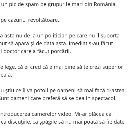
i un pic de spam pe grupurile mari din România.
s pe cazuri… revoltătoare.
 asta nu de la un politician pe care nu îl suportă
put să apară și de data asta. Imediat s-au făcut
 doctor care a făcut porcării.
 lege, că ei cred că e mai bine să te crezi superior
veală.
 știu ce îi va potoli pe oameni să mai facă d-astea.
. Sunt oameni care preferă să se dea în spectacol.
 introducerea camerelor video. Mi-ar plăcea ca
 ca discuțiile, ca șpăgile să nu mai poată să fie date,