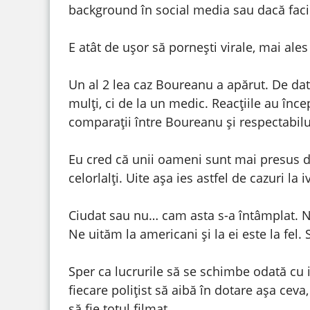
background în social media sau dacă fac
E atât de ușor să pornești virale, mai ale
Un al 2 lea caz Boureanu a apărut. De data
mulți, ci de la un medic. Reacțiile au înce
comparații între Boureanu și respectabilul
Eu cred că unii oameni sunt mai presus de
celorlalți. Uite așa ies astfel de cazuri la i
Ciudat sau nu… cam asta s-a întâmplat. Nu
Ne uităm la americani și la ei este la fel
Sper ca lucrurile să se schimbe odată cu
fiecare polițist să aibă în dotare așa ceva,
să fie totul filmat.