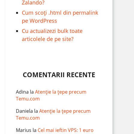
Zalando?
Cum scoți .html din permalink
pe WordPress
Cu actualizezi bulk toate
articolele de pe site?
COMENTARII RECENTE
Adina
la
Atenție la țepe precum
Temu.com
Daniela
la
Atenție la țepe precum
Temu.com
Marius
la
Cel mai ieftin VPS: 1 euro