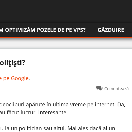
M OPTIMIZĂM POZELE DE PE VPS?
GĂZDUIRE
lițiști?
re pe Google
.
Comentează
eoclipuri apărute în ultima vreme pe internet. Da,
au făcut lucruri interesante.
u la un politician sau altul. Mai ales dacă ai un