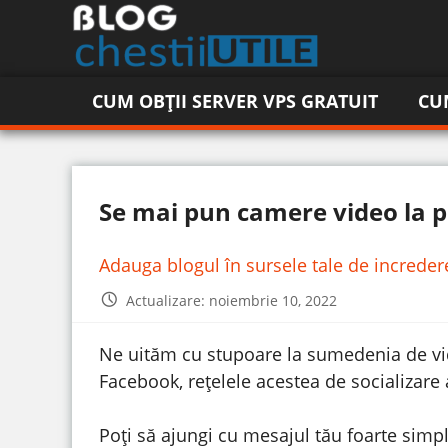
CUM OBȚII SERVER VPS GRATUIT
CU
Se mai pun camere video la po
Adauga blogul în sursele tale de increde
Actualizare: noiembrie 10, 2022
Ne uităm cu stupoare la sumedenia de vid
Facebook, rețelele acestea de socializare 
Poți să ajungi cu mesajul tău foarte simpl